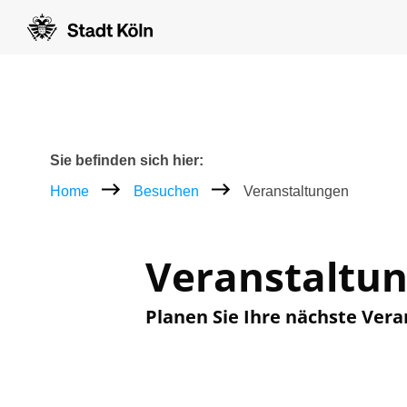
Zum Inhalt [AK+1]
Zur Navigation [AK+3]
Zum Footer [AK+5]
/
/
Breadcrumb
Sie befinden sich hier:
Home
Besuchen
Veranstaltungen
Veranstaltu
Planen Sie Ihre nächste Vera