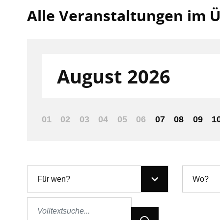
Alle Veranstaltungen im Ü
Filter nach:
August 2026
01
02
03
04
05
06
07
08
09
1
Für wen?
Wo?
Jetzt Suchen