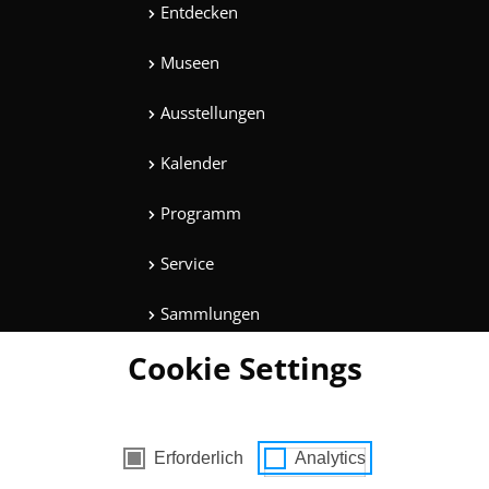
Entdecken
Museen
Ausstellungen
Kalender
Programm
Service
Sammlungen
Cookie Settings
Magazine
Mitmachen
es mit Zustimmung
Erforderlich
Analytics
Unterhaltung