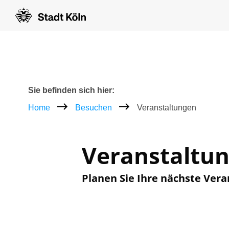
Zum Inhalt [AK+1]
Zur Navigation [AK+3]
Zum Footer [AK+5]
/
/
Breadcrumb
Sie befinden sich hier:
Home
Besuchen
Veranstaltungen
Veranstaltu
Planen Sie Ihre nächste Vera