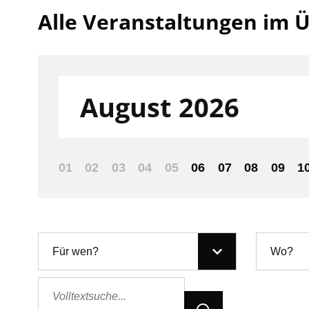
Alle Veranstaltungen im Ü
Filter nach:
August 2026
01
02
03
04
05
06
07
08
09
1
Für wen?
Wo?
Jetzt Suchen