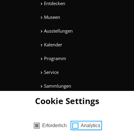
Entdecken
Museen
Ausstellungen
Kalender
Programm
Service
Sammlungen
Cookie Settings
Magazine
Mitmachen
es mit Zustimmung
Erforderlich
Analytics
Unterhaltung