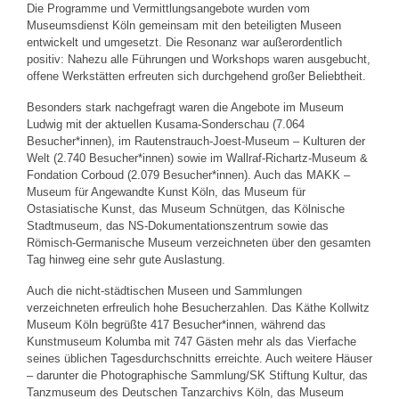
Die Programme und Vermittlungsangebote wurden vom
Museumsdienst Köln gemeinsam mit den beteiligten Museen
entwickelt und umgesetzt. Die Resonanz war außerordentlich
positiv: Nahezu alle Führungen und Workshops waren ausgebucht,
offene Werkstätten erfreuten sich durchgehend großer Beliebtheit.
Besonders stark nachgefragt waren die Angebote im Museum
Ludwig mit der aktuellen Kusama-Sonderschau (7.064
Besucher*innen), im Rautenstrauch-Joest-Museum – Kulturen der
Welt (2.740 Besucher*innen) sowie im Wallraf-Richartz-Museum &
Fondation Corboud (2.079 Besucher*innen). Auch das MAKK –
Museum für Angewandte Kunst Köln, das Museum für
Ostasiatische Kunst, das Museum Schnütgen, das Kölnische
Stadtmuseum, das NS-Dokumentationszentrum sowie das
Römisch-Germanische Museum verzeichneten über den gesamten
Tag hinweg eine sehr gute Auslastung.
Auch die nicht-städtischen Museen und Sammlungen
verzeichneten erfreulich hohe Besucherzahlen. Das Käthe Kollwitz
Museum Köln begrüßte 417 Besucher*innen, während das
Kunstmuseum Kolumba mit 747 Gästen mehr als das Vierfache
seines üblichen Tagesdurchschnitts erreichte. Auch weitere Häuser
– darunter die Photographische Sammlung/SK Stiftung Kultur, das
Tanzmuseum des Deutschen Tanzarchivs Köln, das Museum