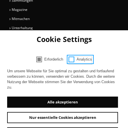
Sammlungen
Magazine
Mitmachen
Unterhaltung
Cookie Settings
Newsletter
Bleiben Sie auf dem Laufenden über Informationen und Neuigkeiten
rund um die Kölner Museen.
Erforderlich
Analytics
Consent Selection | Auswahl der Cooki
Um unsere Webseite für Sie optimal zu gestalten und fortlaufend
Zur Registrierung
verbessern zu können, verwenden wir Cookies. Durch die weitere
Nutzung der Webseite stimmen Sie der Verwendung von Cookies
zu.
Alle akzeptieren
Nur essentielle Cookies akzeptieren
Newsletter
AGB
Kontakt
Impressum
Datenschutz
Barrierefreiheit