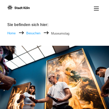
Menü öff
Zum Inhalt [AK+1]
Zur Navigation [AK+3]
Zum Footer [AK+5]
/
/
Breadcrumb
Sie befinden sich hier:
Home
Besuchen
Museumstag