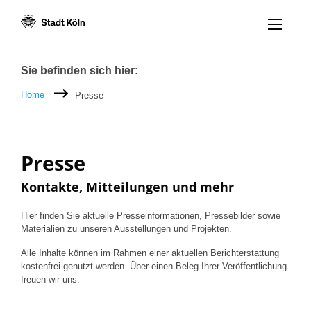
Menü öff
Zum Inhalt [AK+1]
Zur Navigation [AK+3]
Zum Footer [AK+5]
/
/
Breadcrumb
Sie befinden sich hier:
Home
Presse
Presse
Kontakte, Mitteilungen und mehr
Hier finden Sie aktuelle Presseinformationen, Pressebilder sowie
Materialien zu unseren Ausstellungen und Projekten.
Alle Inhalte können im Rahmen einer aktuellen Berichterstattung
kostenfrei genutzt werden. Über einen Beleg Ihrer Veröffentlichung
freuen wir uns.