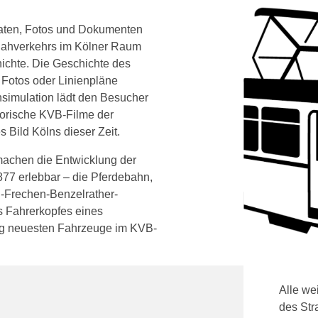
aten, Fotos und Dokumenten
nnahverkehrs im Kölner Raum
hichte. Die Geschichte des
h Fotos oder Linienpläne
nsimulation lädt den Besucher
storische KVB-Filme der
 Bild Kölns dieser Zeit.
 machen die Entwicklung der
77 erlebbar – die Pferdebahn,
ln-Frechen-Benzelrather-
s Fahrerkopfes eines
ig neuesten Fahrzeuge im KVB-
Alle we
des St