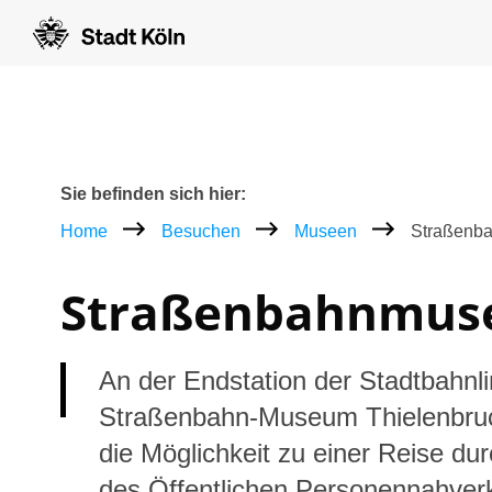
Zum Inhalt [AK+1]
Zur Navigation [AK+3]
Zum Footer [AK+5]
/
/
Breadcrumb
Sie befinden sich hier:
Home
Besuchen
Museen
Straßenb
Straßenbahn­mus
An der Endstation der Stadtbahnli
Straßenbahn-Museum Thielenbru
die Möglichkeit zu einer Reise du
des Öffentlichen Personennahver