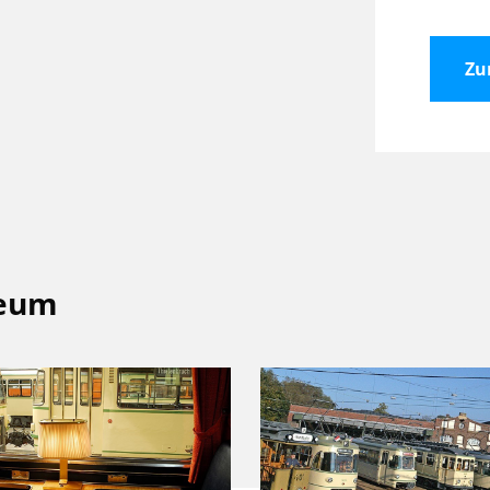
Zu
seum