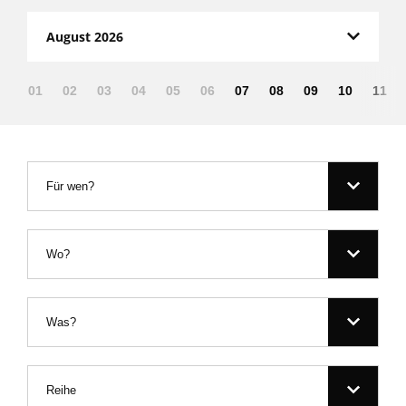
August 2026
01
02
03
04
05
06
07
08
09
10
11
Für wen?
Wo?
Was?
Reihe