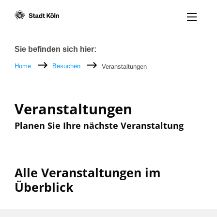
Menü öff
Zum Inhalt [AK+1]
Zur Navigation [AK+3]
Zum Footer [AK+5]
/
/
Breadcrumb
Sie befinden sich hier:
Home
Besuchen
Veranstaltungen
Veranstaltungen
Planen Sie Ihre nächste Veranstaltung
Alle Veranstaltungen im
Überblick
Filter nach: