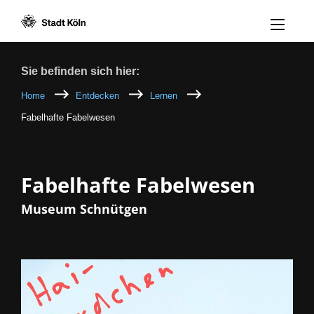
Menü öff
Zum Inhalt [AK+1]
Zur Navigation [AK+3]
Zum Footer [AK+5]
/
/
Breadcrumb
Sie befinden sich hier:
Home
Entdecken
Lernen
Fabelhafte Fabelwesen
Fabelhafte Fabelwesen
Museum Schnütgen