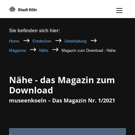
Menü öff
Zum Inhalt [AK+1]
Zur Navigation [AK+3]
Zum Footer [AK+5]
/
/
Breadcrumb
Sie befinden sich hier:
Home
Entdecken
Unterhaltung
Magazine
Nähe
Magazin zum Download - Nähe
Nähe - das Magazin zum
Download
museenkoeln – Das Magazin Nr. 1/2021