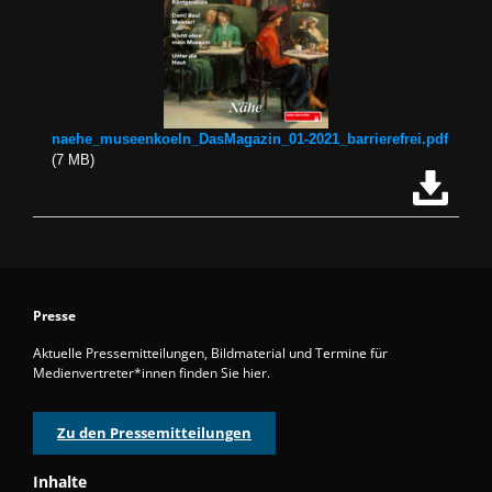
Jetzt 
naehe_museenkoeln_DasMagazin_01-2021_barrierefrei.pdf
(7 MB)
Presse
Aktuelle Pressemitteilungen, Bildmaterial und Termine für
Medienvertreter*innen finden Sie hier.
Zu den Pressemitteilungen
Inhalte