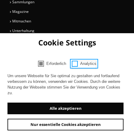
Sammlungen
Magazine
Mitmachen
Unterhaltung
Cookie Settings
Newsletter
Bleiben Sie auf dem Laufenden über Informationen und Neuigkeiten
rund um die Kölner Museen.
Erforderlich
Analytics
Consent Selection | Auswahl der Cooki
Um unsere Webseite für Sie optimal zu gestalten und fortlaufend
Zur Registrierung
verbessern zu können, verwenden wir Cookies. Durch die weitere
Nutzung der Webseite stimmen Sie der Verwendung von Cookies
zu.
Alle akzeptieren
Nur essentielle Cookies akzeptieren
Newsletter
AGB
Kontakt
Impressum
Datenschutz
Barrierefreiheit