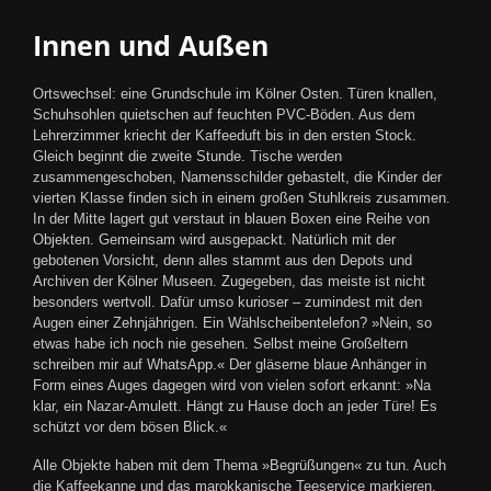
Innen und Außen
Ortswechsel: eine Grundschule im Kölner Osten. Türen knallen,
Schuhsohlen quietschen auf feuchten PVC-Böden. Aus dem
Lehrerzimmer kriecht der Kaffeeduft bis in den ersten Stock.
Gleich beginnt die zweite Stunde. Tische werden
zusammengeschoben, Namensschilder gebastelt, die Kinder der
vierten Klasse finden sich in einem großen Stuhlkreis zusammen.
In der Mitte lagert gut verstaut in blauen Boxen eine Reihe von
Objekten. Gemeinsam wird ausgepackt. Natürlich mit der
gebotenen Vorsicht, denn alles stammt aus den Depots und
Archiven der Kölner Museen. Zugegeben, das meiste ist nicht
besonders wertvoll. Dafür umso kurioser – zumindest mit den
Augen einer Zehnjährigen. Ein Wählscheibentelefon? »Nein, so
etwas habe ich noch nie gesehen. Selbst meine Großeltern
schreiben mir auf WhatsApp.« Der gläserne blaue Anhänger in
Form eines Auges dagegen wird von vielen sofort erkannt: »Na
klar, ein Nazar-Amulett. Hängt zu Hause doch an jeder Türe! Es
schützt vor dem bösen Blick.«
Alle Objekte haben mit dem Thema »Begrüßungen« zu tun. Auch
die Kaffeekanne und das marokkanische Teeservice markieren,