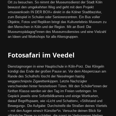
Ort zu besuchen. So nimmt der Museumsdienst der Stadt Köln
bewusst den umgekehrten Weg und geht mit dem Projekt
»museenkoeln IN DER BOX« direkt in die Kölner Stadtbezirke,
zum Beispiel in Schulen oder Seniorenzentren. Ein Bus voller
Objekte, Fotos und Repliken bringt das Kulturerlebnis Museum zu
den Menschen in Köln und der Region. Mit an Bord: Die
Museumspädagog*innen des Museumsdienstes und eine Vielzahl
an Ideen und Workshops für alle Altersgruppen.
Fotosafari im Veedel
Dienstagmorgen in einer Hauptschule in Köln-Porz. Das Klingeln
kündigt das Ende der großen Pause an. Vor dem Absperrzaun am
Rande des Schulhofs löscht der Nieselregen hastig
weggeschnipste Zigarettenkippen. Letzte Nachzügler
verschwinden hinter fensterlosen Türen. Mit den Schüler*innen der
fünften Klasse werden wir den Tag im Freien verbringen. Im
Gepäck jeweils eine Sofortbildkamera und einige Wortkarten,
darauf Begriffspaare, wie »Licht und Schatten«, »Stillstand und
Bewegung«. Die Aufgabe: Durchstreife die Straßen deines Viertels
– mit den Augen eines/r Künstler*in. Versuche deinen Blick für
alltägliche Dinge zu schärfen, die sonst im Verborgenen bleiben.