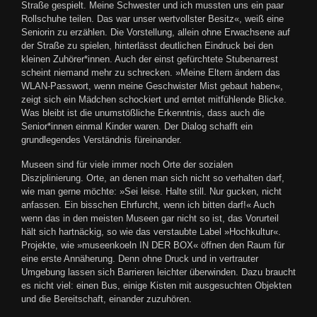
Straße gespielt. Meine Schwester und ich mussten uns ein paar
Rollschuhe teilen. Das war unser wertvollster Besitz«, weiß eine
Seniorin zu erzählen. Die Vorstellung, allein ohne Erwachsene auf
der Straße zu spielen, hinterlässt deutlichen Eindruck bei den
kleinen Zuhörer*innen. Auch der einst gefürchtete Stubenarrest
scheint niemand mehr zu schrecken. »Meine Eltern ändern das
WLAN-Passwort, wenn meine Geschwister Mist gebaut haben«,
zeigt sich ein Mädchen schockiert und erntet mitfühlende Blicke.
Was bleibt ist die unumstößliche Erkenntnis, dass auch die
Senior*innen einmal Kinder waren. Der Dialog schafft ein
grundlegendes Verständnis füreinander.
Museen sind für viele immer noch Orte der sozialen
Disziplinierung. Orte, an denen man sich nicht so verhalten darf,
wie man gerne möchte: »Sei leise. Halte still. Nur gucken, nicht
anfassen. Ein bisschen Ehrfurcht, wenn ich bitten darf!« Auch
wenn das in den meisten Museen gar nicht so ist, das Vorurteil
hält sich hartnäckig, so wie das verstaubte Label »Hochkultur«.
Projekte, wie »museenkoeln IN DER BOX« öffnen den Raum für
eine erste Annäherung. Denn ohne Druck und in vertrauter
Umgebung lassen sich Barrieren leichter überwinden. Dazu braucht
es nicht viel: einen Bus, einige Kisten mit ausgesuchten Objekten
und die Bereitschaft, einander zuzuhören.