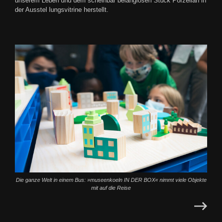
unserem Leben und dem scheinbar belanglosen Stück Porzellan in
der Ausstel lungsvitrine herstellt.
Die
Die ganze Welt in einem Bus: »museenkoeln IN DER BOX« nimmt viele Objekte
mit auf die Reise