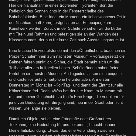
Hier die Nahaufnahme eines tropfenden Hydranten, dort die
Reflexion des Sonnenlichts in der Fensterscheibe des
Bahnhofskiosks. Eine Idee, ein Moment, ein liebgewonnener Ort in
der Nachbarschaft kann, festgehalten auf Fotopapier, zum
Kunstwerk werden. Zurück in der Schule versehen wir die Bilder
mit Titeln und Rahmen und befestigen sie an den Wänden des
Klassenraumes, der nun für kurze Zeit auch Ausstellungsraum ist.
Eine knappe Dreiviertelstunde mit den »Öffentlichen« brauchen die
Porzer Schüler*innen zum nächsten Museum – vorausgesetzt die
Bahnen fahren pünktlich. Sicher, die Stadt bemüht sich um die
Teilhabe aller am kulturellen Leben. Schüler*innen haben freien
Eintritt in die meisten Museen, Audioguides lassen sich bequem
und kostenlos aufs Smartphone herunterladen. Am ersten
Donnerstag im Monat ist »KölnTag« und damit der Eintritt für alle
Kölner*innen frei. Doch: »Was hat der alte Kram im Museum mit
mir und meiner Geschichte zu tun?« Eine Frage, die vor allem für
jene von Bedeutung ist, die jung sind, neu in der Stadt oder nicht
wissen, wie lange sie bleiben.
Damit ein Objekt, sei es eine Fotografie oder Großmutters
Teekanne, eine Bedeutung für uns bekommt, braucht es eine
kleine Initialzündung. Etwas, das eine Verbindung zwischen