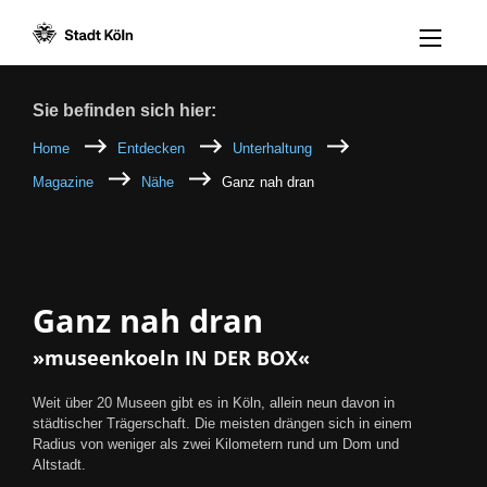
Menü öff
Zum Inhalt [AK+1]
Zur Navigation [AK+3]
Zum Footer [AK+5]
/
/
Breadcrumb
Sie befinden sich hier:
Home
Entdecken
Unterhaltung
Magazine
Nähe
Ganz nah dran
Ganz nah dran
»museenkoeln IN DER BOX«
Weit über 20 Museen gibt es in Köln, allein neun davon in
städtischer Trägerschaft. Die meisten drängen sich in einem
Radius von weniger als zwei Kilometern rund um Dom und
Altstadt.