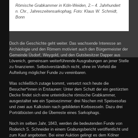
Römische Grabkammer in Köln-Weiden, 2.– 4. Jahrhundert
n. Chr., Jahreszeitensarkophag, Foto: Klaus W. Schmidt,
Bonn
Doch die Geschichte geht weiter. Das wachsende Interesse an
Archäologie und den Römern motiviert auch den Bürgermeister der
Gemeinde Üsdorf, Weygold, und den Gutsbesitzer Dapper aus
Lövenich, gemeinsam weiterführende Ausgrabungen an jener Stelle
zu finanzieren. Selbstverständlich nicht, ohne im Vorfeld die
Aufteilung möglicher Funde zu vereinbaren.
Was schließlich zutage kommt, versetzt noch heute die
Besucher*innen in Erstaunen: Unter dem Schutt der ein gestürzten
Decke findet sich eine unterirdische römische Grabkammer,
ausgestaltet wie ein Speisezimmer: drei Nischen mit Speisesofas
und zwei aus Kalkstein nach gebildeten Korbsesseln. Dazu drei
Porträtbüsten und die Überreste eines Sarkophags.
Noch im selben Jahr, 1843, werden die bedeutenden Funde von
Roderich S. Schneider in einem Grabungsbericht veröffentlicht und
zum Kauf angeboten. Bei einer Auktion gelingt es dem Kölner