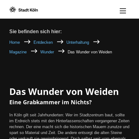
Menü öff
Zum Inhalt [AK+1]
Zur Navigation [AK+3]
Zum Footer [AK+5]
/
/
Breadcrumb
Sie befinden sich hier:
Home
Entdecken
Unterhaltung
Magazine
Wunder
Das Wunder von Weiden
Das Wunder von Weiden
Eine Grabkammer im Nichts?
In Köln gilt seit Jahrhunderten: Wer im Stadtzentrum baut, sollte
im Erdreich stets mit den Hinterlassenschaften vergangener Zeiten
rechnen. Der eine macht sich die historischen Mauern zunutze und
spart so Material und Zeit. Die andere entsorgt die alten Steine
oder verkauft sie gewinnbringend. Doch selbst weit vom ehemals