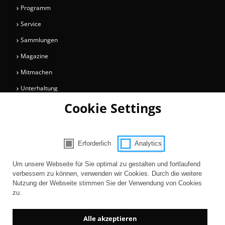
Programm
Service
Sammlungen
Magazine
Mitmachen
Unterhaltung
Cookie Settings
Newsletter
Bleiben Sie auf dem Laufenden über Informationen und Neuigkeiten
rund um die Kölner Museen.
Erforderlich
Analytics
Consent Selection | Auswahl der Cooki
Um unsere Webseite für Sie optimal zu gestalten und fortlaufend
Zur Registrierung
verbessern zu können, verwenden wir Cookies. Durch die weitere
Nutzung der Webseite stimmen Sie der Verwendung von Cookies
zu.
Alle akzeptieren