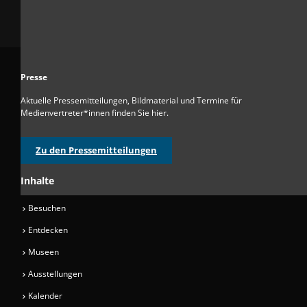
Presse
Aktuelle Pressemitteilungen, Bildmaterial und Termine für
Medienvertreter*innen finden Sie hier.
Zu den Pressemitteilungen
Inhalte
Besuchen
Entdecken
Museen
Ausstellungen
Kalender