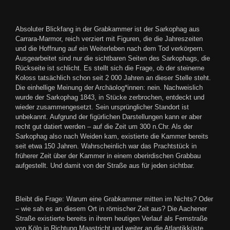
Absoluter Blickfang in der Grabkammer ist der Sarkophag aus
Carrara-Marmor, reich verziert mit Figuren, die die Jahreszeiten
und die Hoffnung auf ein Weiterleben nach dem Tod verkörpern.
Ausgearbeitet sind nur die sichtbaren Seiten des Sarkophags, die
Rückseite ist schlicht. Es stellt sich die Frage, ob der steinerne
Koloss tatsächlich schon seit 2 000 Jahren an dieser Stelle steht.
Die einhellige Meinung der Archäolog*innen: nein. Nachweislich
wurde der Sarkophag 1843, in Stücke zerbrochen, entdeckt und
wieder zusammengesetzt. Sein ursprünglicher Standort ist
unbekannt. Aufgrund der figürlichen Darstellungen kann er aber
recht gut datiert werden – auf die Zeit um 300 n.Chr. Als der
Sarkophag also nach Weiden kam, existierte die Kammer bereits
seit etwa 150 Jahren. Wahrscheinlich war das Prachtstück in
früherer Zeit über der Kammer in einem oberirdischen Grabbau
aufgestellt. Und damit von der Straße aus für jeden sichtbar.
Bleibt die Frage: Warum eine Grabkammer mitten im Nichts? Oder
– wie sah es an diesem Ort in römischer Zeit aus? Die Aachener
Straße existierte bereits in ihrem heutigen Verlauf als Fernstraße
von Köln in Richtung Maastricht und weiter an die Atlantikküste.