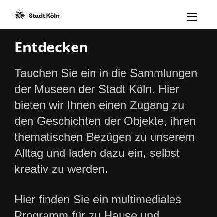
Menü öff
Zum Inhalt [AK+1]
Zur Navigation [AK+3]
Zum Footer [AK+5]
/
/
Entdecken
Tauchen Sie ein in die Sammlungen
der Museen der Stadt Köln. Hier
bieten wir Ihnen einen Zugang zu
den Geschichten der Objekte, ihren
thematischen Bezügen zu unserem
Alltag und laden dazu ein, selbst
kreativ zu werden.
Hier finden Sie ein multimediales
Programm für zu Hause und