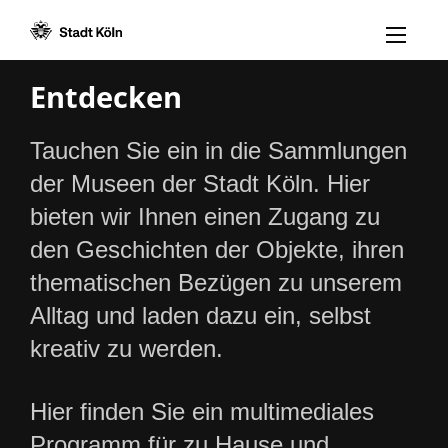
Menü öff
Zum Inhalt [AK+1]
Zur Navigation [AK+3]
Zum Footer [AK+5]
/
/
Entdecken
Tauchen Sie ein in die Sammlungen
der Museen der Stadt Köln. Hier
bieten wir Ihnen einen Zugang zu
den Geschichten der Objekte, ihren
thematischen Bezügen zu unserem
Alltag und laden dazu ein, selbst
kreativ zu werden.
Hier finden Sie ein multimediales
Programm für zu Hause und