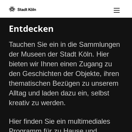
Menü öff
Zum Inhalt [AK+1]
Zur Navigation [AK+3]
Zum Footer [AK+5]
/
/
Entdecken
Tauchen Sie ein in die Sammlungen
der Museen der Stadt Köln. Hier
bieten wir Ihnen einen Zugang zu
den Geschichten der Objekte, ihren
thematischen Bezügen zu unserem
Alltag und laden dazu ein, selbst
kreativ zu werden.
Hier finden Sie ein multimediales
Programm für zu Hause und