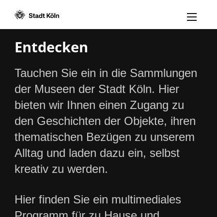
Menü öff
Zum Inhalt [AK+1]
Zur Navigation [AK+3]
Zum Footer [AK+5]
/
/
Entdecken
Tauchen Sie ein in die Sammlungen
der Museen der Stadt Köln. Hier
bieten wir Ihnen einen Zugang zu
den Geschichten der Objekte, ihren
thematischen Bezügen zu unserem
Alltag und laden dazu ein, selbst
kreativ zu werden.
Hier finden Sie ein multimediales
Programm für zu Hause und