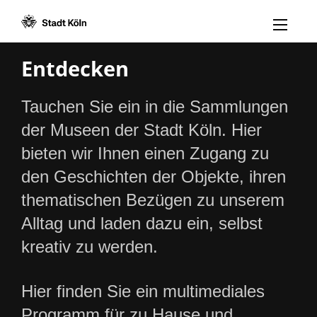
Menü öff
Zum Inhalt [AK+1]
Zur Navigation [AK+3]
Zum Footer [AK+5]
/
/
Entdecken
Tauchen Sie ein in die Sammlungen
der Museen der Stadt Köln. Hier
bieten wir Ihnen einen Zugang zu
den Geschichten der Objekte, ihren
thematischen Bezügen zu unserem
Alltag und laden dazu ein, selbst
kreativ zu werden.
Hier finden Sie ein multimediales
Programm für zu Hause und