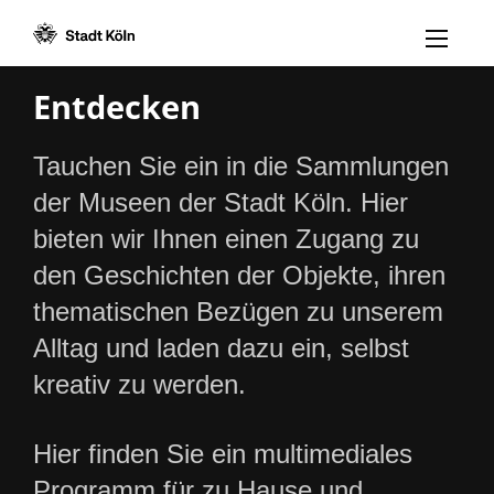
Menü öff
Zum Inhalt [AK+1]
Zur Navigation [AK+3]
Zum Footer [AK+5]
/
/
Entdecken
Tauchen Sie ein in die Sammlungen
der Museen der Stadt Köln. Hier
bieten wir Ihnen einen Zugang zu
den Geschichten der Objekte, ihren
thematischen Bezügen zu unserem
Alltag und laden dazu ein, selbst
kreativ zu werden.
Hier finden Sie ein multimediales
Programm für zu Hause und