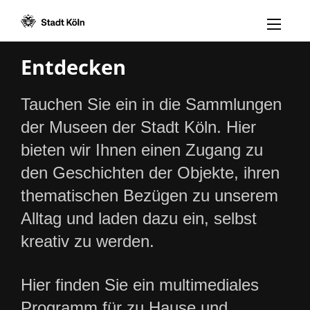
Menü öff
Zum Inhalt [AK+1]
Zur Navigation [AK+3]
Zum Footer [AK+5]
/
/
Entdecken
Tauchen Sie ein in die Sammlungen
der Museen der Stadt Köln. Hier
bieten wir Ihnen einen Zugang zu
den Geschichten der Objekte, ihren
thematischen Bezügen zu unserem
Alltag und laden dazu ein, selbst
kreativ zu werden.
Hier finden Sie ein multimediales
Programm für zu Hause und