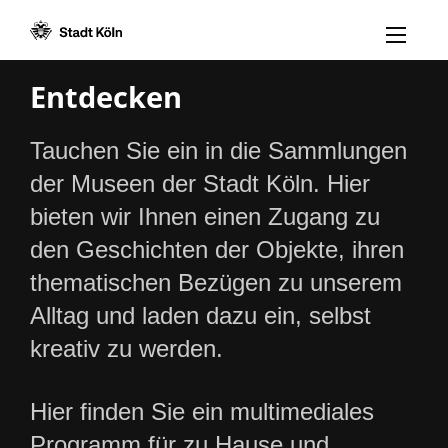
Menü öff
Zum Inhalt [AK+1]
Zur Navigation [AK+3]
Zum Footer [AK+5]
/
/
Entdecken
Tauchen Sie ein in die Sammlungen
der Museen der Stadt Köln. Hier
bieten wir Ihnen einen Zugang zu
den Geschichten der Objekte, ihren
thematischen Bezügen zu unserem
Alltag und laden dazu ein, selbst
kreativ zu werden.
Hier finden Sie ein multimediales
Programm für zu Hause und