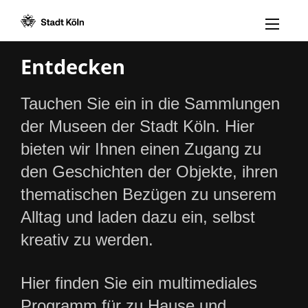
Menü öff
Zum Inhalt [AK+1]
Zur Navigation [AK+3]
Zum Footer [AK+5]
/
/
Entdecken
Tauchen Sie ein in die Sammlungen
der Museen der Stadt Köln. Hier
bieten wir Ihnen einen Zugang zu
den Geschichten der Objekte, ihren
thematischen Bezügen zu unserem
Alltag und laden dazu ein, selbst
kreativ zu werden.
Hier finden Sie ein multimediales
Programm für zu Hause und