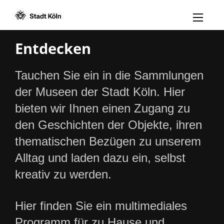
Menü öff
Zum Inhalt [AK+1]
Zur Navigation [AK+3]
Zum Footer [AK+5]
/
/
Entdecken
Tauchen Sie ein in die Sammlungen
der Museen der Stadt Köln. Hier
bieten wir Ihnen einen Zugang zu
den Geschichten der Objekte, ihren
thematischen Bezügen zu unserem
Alltag und laden dazu ein, selbst
kreativ zu werden.
Hier finden Sie ein multimediales
Programm für zu Hause und