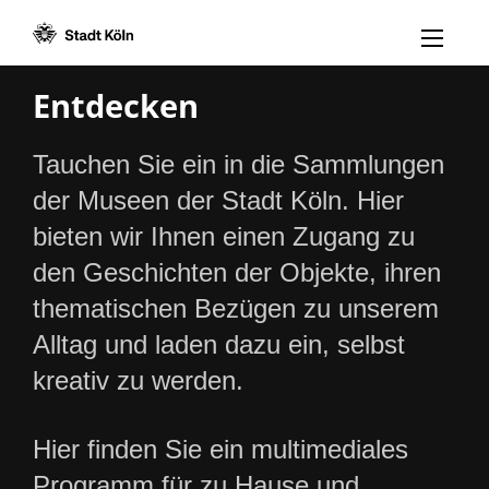
Menü öff
Zum Inhalt [AK+1]
Zur Navigation [AK+3]
Zum Footer [AK+5]
/
/
Entdecken
Tauchen Sie ein in die Sammlungen
der Museen der Stadt Köln. Hier
bieten wir Ihnen einen Zugang zu
den Geschichten der Objekte, ihren
thematischen Bezügen zu unserem
Alltag und laden dazu ein, selbst
kreativ zu werden.
Hier finden Sie ein multimediales
Programm für zu Hause und