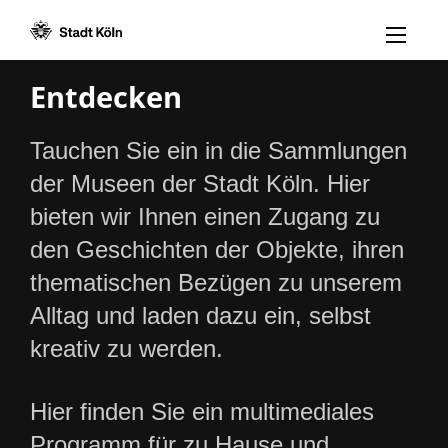
Menü öff
Zum Inhalt [AK+1]
Zur Navigation [AK+3]
Zum Footer [AK+5]
/
/
Entdecken
Tauchen Sie ein in die Sammlungen
der Museen der Stadt Köln. Hier
bieten wir Ihnen einen Zugang zu
den Geschichten der Objekte, ihren
thematischen Bezügen zu unserem
Alltag und laden dazu ein, selbst
kreativ zu werden.
Hier finden Sie ein multimediales
Programm für zu Hause und