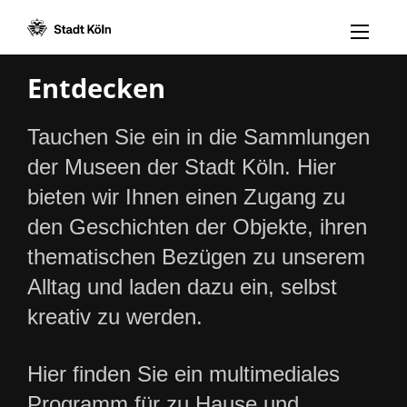
Menü öff
Zum Inhalt [AK+1]
Zur Navigation [AK+3]
Zum Footer [AK+5]
/
/
Entdecken
Tauchen Sie ein in die Sammlungen
der Museen der Stadt Köln. Hier
bieten wir Ihnen einen Zugang zu
den Geschichten der Objekte, ihren
thematischen Bezügen zu unserem
Alltag und laden dazu ein, selbst
kreativ zu werden.
Hier finden Sie ein multimediales
Programm für zu Hause und