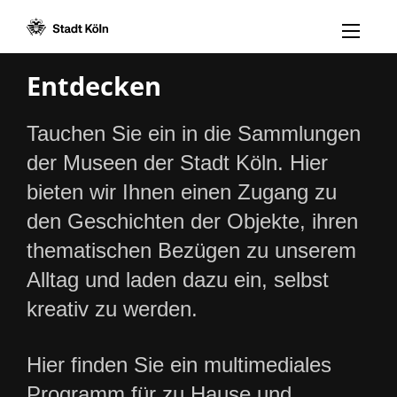
Menü öff
Zum Inhalt [AK+1]
Zur Navigation [AK+3]
Zum Footer [AK+5]
/
/
Entdecken
Tauchen Sie ein in die Sammlungen
der Museen der Stadt Köln. Hier
bieten wir Ihnen einen Zugang zu
den Geschichten der Objekte, ihren
thematischen Bezügen zu unserem
Alltag und laden dazu ein, selbst
kreativ zu werden.
Hier finden Sie ein multimediales
Programm für zu Hause und