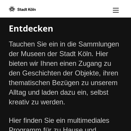
Menü öff
Zum Inhalt [AK+1]
Zur Navigation [AK+3]
Zum Footer [AK+5]
/
/
Entdecken
Tauchen Sie ein in die Sammlungen
der Museen der Stadt Köln. Hier
bieten wir Ihnen einen Zugang zu
den Geschichten der Objekte, ihren
thematischen Bezügen zu unserem
Alltag und laden dazu ein, selbst
kreativ zu werden.
Hier finden Sie ein multimediales
Programm für zu Hause und