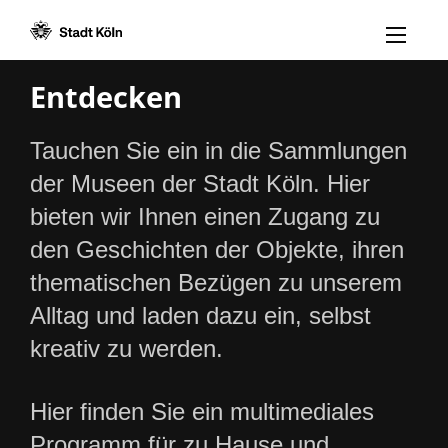
Menü öff
Zum Inhalt [AK+1]
Zur Navigation [AK+3]
Zum Footer [AK+5]
/
/
Entdecken
Tauchen Sie ein in die Sammlungen
der Museen der Stadt Köln. Hier
bieten wir Ihnen einen Zugang zu
den Geschichten der Objekte, ihren
thematischen Bezügen zu unserem
Alltag und laden dazu ein, selbst
kreativ zu werden.
Hier finden Sie ein multimediales
Programm für zu Hause und