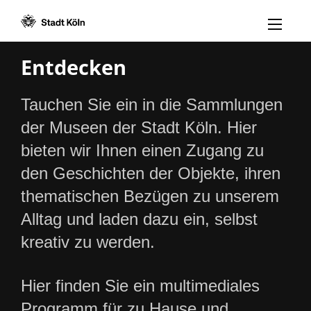
Menü öff
Zum Inhalt [AK+1]
Zur Navigation [AK+3]
Zum Footer [AK+5]
/
/
Entdecken
Tauchen Sie ein in die Sammlungen
der Museen der Stadt Köln. Hier
bieten wir Ihnen einen Zugang zu
den Geschichten der Objekte, ihren
thematischen Bezügen zu unserem
Alltag und laden dazu ein, selbst
kreativ zu werden.
Hier finden Sie ein multimediales
Programm für zu Hause und