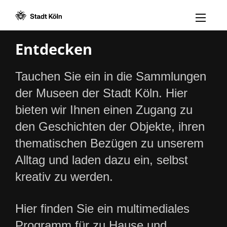
Menü öff
Zum Inhalt [AK+1]
Zur Navigation [AK+3]
Zum Footer [AK+5]
/
/
Entdecken
Tauchen Sie ein in die Sammlungen
der Museen der Stadt Köln. Hier
bieten wir Ihnen einen Zugang zu
den Geschichten der Objekte, ihren
thematischen Bezügen zu unserem
Alltag und laden dazu ein, selbst
kreativ zu werden.
Hier finden Sie ein multimediales
Programm für zu Hause und