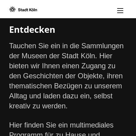
Menü öff
Zum Inhalt [AK+1]
Zur Navigation [AK+3]
Zum Footer [AK+5]
/
/
Entdecken
Tauchen Sie ein in die Sammlungen
der Museen der Stadt Köln. Hier
bieten wir Ihnen einen Zugang zu
den Geschichten der Objekte, ihren
thematischen Bezügen zu unserem
Alltag und laden dazu ein, selbst
kreativ zu werden.
Hier finden Sie ein multimediales
Programm für zu Hause und