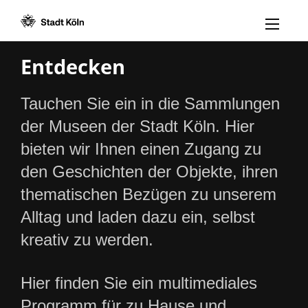
Menü öff
Zum Inhalt [AK+1]
Zur Navigation [AK+3]
Zum Footer [AK+5]
/
/
Entdecken
Tauchen Sie ein in die Sammlungen
der Museen der Stadt Köln. Hier
bieten wir Ihnen einen Zugang zu
den Geschichten der Objekte, ihren
thematischen Bezügen zu unserem
Alltag und laden dazu ein, selbst
kreativ zu werden.
Hier finden Sie ein multimediales
Programm für zu Hause und