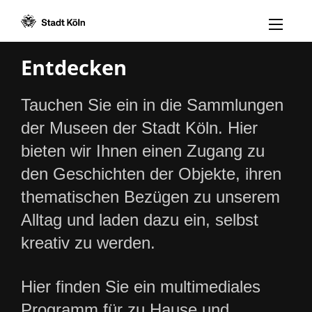
Menü öff
Zum Inhalt [AK+1]
Zur Navigation [AK+3]
Zum Footer [AK+5]
/
/
Entdecken
Tauchen Sie ein in die Sammlungen
der Museen der Stadt Köln. Hier
bieten wir Ihnen einen Zugang zu
den Geschichten der Objekte, ihren
thematischen Bezügen zu unserem
Alltag und laden dazu ein, selbst
kreativ zu werden.
Hier finden Sie ein multimediales
Programm für zu Hause und