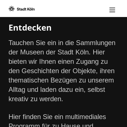
Menü öff
Zum Inhalt [AK+1]
Zur Navigation [AK+3]
Zum Footer [AK+5]
/
/
Entdecken
Tauchen Sie ein in die Sammlungen
der Museen der Stadt Köln. Hier
bieten wir Ihnen einen Zugang zu
den Geschichten der Objekte, ihren
thematischen Bezügen zu unserem
Alltag und laden dazu ein, selbst
kreativ zu werden.
Hier finden Sie ein multimediales
Programm für zu Hause und