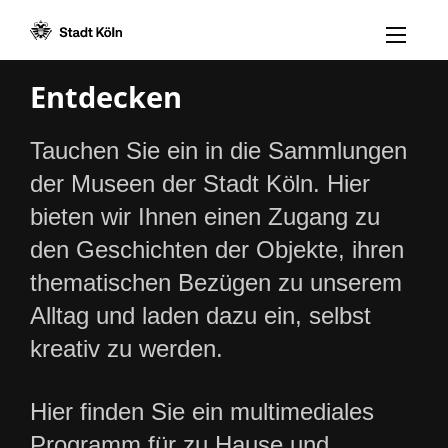
Menü öff
Zum Inhalt [AK+1]
Zur Navigation [AK+3]
Zum Footer [AK+5]
/
/
Entdecken
Tauchen Sie ein in die Sammlungen
der Museen der Stadt Köln. Hier
bieten wir Ihnen einen Zugang zu
den Geschichten der Objekte, ihren
thematischen Bezügen zu unserem
Alltag und laden dazu ein, selbst
kreativ zu werden.
Hier finden Sie ein multimediales
Programm für zu Hause und