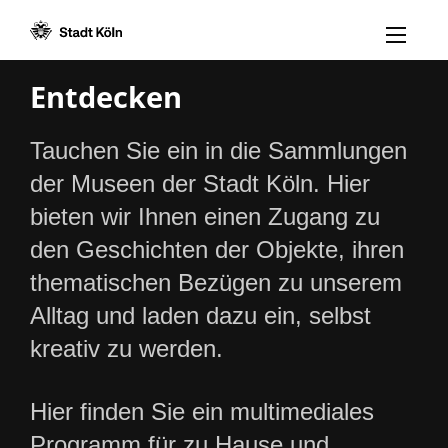
Menü öff
Zum Inhalt [AK+1]
Zur Navigation [AK+3]
Zum Footer [AK+5]
/
/
Entdecken
Tauchen Sie ein in die Sammlungen
der Museen der Stadt Köln. Hier
bieten wir Ihnen einen Zugang zu
den Geschichten der Objekte, ihren
thematischen Bezügen zu unserem
Alltag und laden dazu ein, selbst
kreativ zu werden.
Hier finden Sie ein multimediales
Programm für zu Hause und